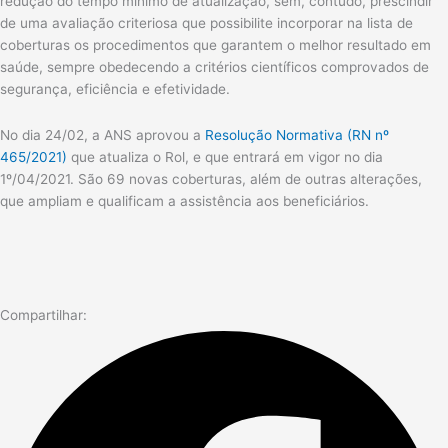
redução do tempo mínimo de atualização, sem, contudo, prescindir
de uma avaliação criteriosa que possibilite incorporar na lista de
coberturas os procedimentos que garantem o melhor resultado em
saúde, sempre obedecendo a critérios científicos comprovados de
segurança, eficiência e efetividade.
No dia 24/02, a ANS aprovou a
Resolução Normativa (RN nº
465/2021)
que atualiza o Rol, e que entrará em vigor no dia
1º/04/2021. São 69 novas coberturas, além de outras alterações,
que ampliam e qualificam a assistência aos beneficiários.
Compartilhar: