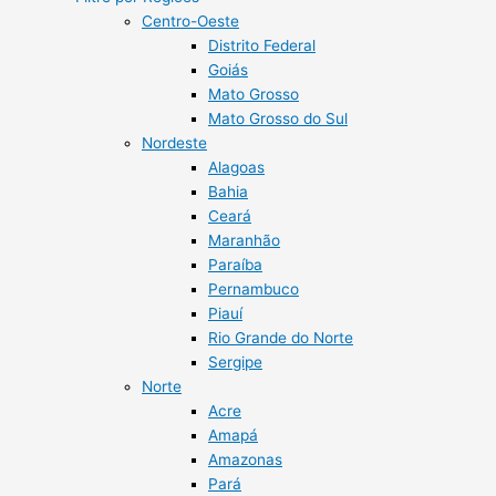
Centro-Oeste
Distrito Federal
Goiás
Mato Grosso
Mato Grosso do Sul
Nordeste
Alagoas
Bahia
Ceará
Maranhão
Paraíba
Pernambuco
Piauí
Rio Grande do Norte
Sergipe
Norte
Acre
Amapá
Amazonas
Pará