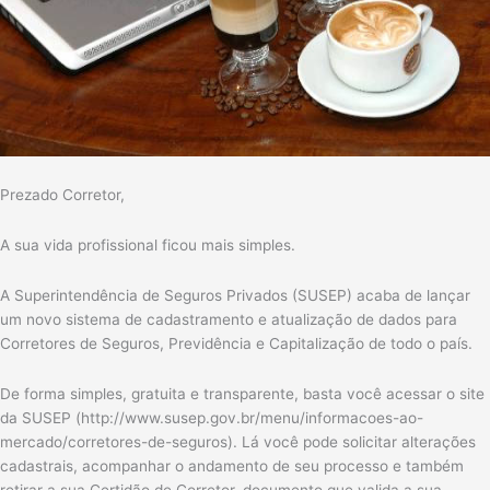
Prezado Corretor,
A sua vida profissional ficou mais simples.
A Superintendência de Seguros Privados (SUSEP) acaba de lançar
um novo sistema de cadastramento e atualização de dados para
Corretores de Seguros, Previdência e Capitalização de todo o país.
De forma simples, gratuita e transparente, basta você acessar o site
da SUSEP (http://www.susep.gov.br/menu/informacoes-ao-
mercado/corretores-de-seguros). Lá você pode solicitar alterações
cadastrais, acompanhar o andamento de seu processo e também