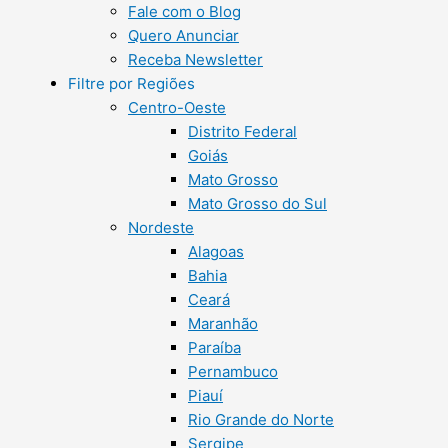
Fale com o Blog
Quero Anunciar
Receba Newsletter
Filtre por Regiões
Centro-Oeste
Distrito Federal
Goiás
Mato Grosso
Mato Grosso do Sul
Nordeste
Alagoas
Bahia
Ceará
Maranhão
Paraíba
Pernambuco
Piauí
Rio Grande do Norte
Sergipe