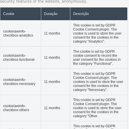
security features of the website, anonymously.
Cookie
Duração
Descrição
This cookie is set by GDPR
Cookie Consent plugin. The
cookielawinfo-
11 months
cookie is used to store the user
checkbox-analytics
consent for the cookies in the
category "Analytics".
The cookie is set by GDPR
cookielawinfo-
cookie consent to record the
11 months
checkbox-functional
user consent for the cookies in
the category "Functional".
This cookie is set by GDPR
Cookie Consent plugin. The
cookielawinfo-
11 months
cookies is used to store the user
checkbox-necessary
consent for the cookies in the
category "Necessary".
This cookie is set by GDPR
Cookie Consent plugin. The
cookielawinfo-
11 months
cookie is used to store the user
checkbox-others
consent for the cookies in the
category "Other.
This cookie is set by GDPR