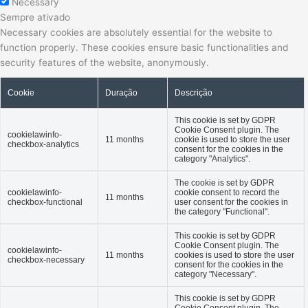
Necessary
Sempre ativado
Necessary cookies are absolutely essential for the website to
function properly. These cookies ensure basic functionalities and
security features of the website, anonymously.
Cookie
Duração
Descrição
This cookie is set by GDPR
Cookie Consent plugin. The
cookielawinfo-
11 months
cookie is used to store the user
checkbox-analytics
consent for the cookies in the
category "Analytics".
The cookie is set by GDPR
cookielawinfo-
cookie consent to record the
11 months
checkbox-functional
user consent for the cookies in
the category "Functional".
This cookie is set by GDPR
Cookie Consent plugin. The
cookielawinfo-
11 months
cookies is used to store the user
checkbox-necessary
consent for the cookies in the
category "Necessary".
This cookie is set by GDPR
Cookie Consent plugin. The