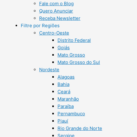
Fale com o Blog
Quero Anunciar
Receba Newsletter
Filtre por Regiões
Centro-Oeste
Distrito Federal
Goiás
Mato Grosso
Mato Grosso do Sul
Nordeste
Alagoas
Bahia
Ceará
Maranhão
Paraíba
Pernambuco
Piauí
Rio Grande do Norte
Sergipe