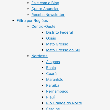
Fale com o Blog
Quero Anunciar
Receba Newsletter
Filtre por Regiões
Centro-Oeste
Distrito Federal
Goiás
Mato Grosso
Mato Grosso do Sul
Nordeste
Alagoas
Bahia
Ceará
Maranhão
Paraíba
Pernambuco
Piauí
Rio Grande do Norte
Sergipe