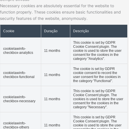
Necessary cookies are absolutely essential for the website to
function properly. These cookies ensure basic functionalities and
security features of the website, anonymously.
Cookie
Duração
Descrição
This cookie is set by GDPR
Cookie Consent plugin. The
cookielawinfo-
11 months
cookie is used to store the user
checkbox-analytics
consent for the cookies in the
category "Analytics".
The cookie is set by GDPR
cookielawinfo-
cookie consent to record the
11 months
checkbox-functional
user consent for the cookies in
the category "Functional".
This cookie is set by GDPR
Cookie Consent plugin. The
cookielawinfo-
11 months
cookies is used to store the user
checkbox-necessary
consent for the cookies in the
category "Necessary".
This cookie is set by GDPR
Cookie Consent plugin. The
cookielawinfo-
11 months
cookie is used to store the user
checkbox-others