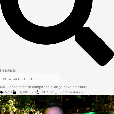
Pesquisar
MK Planos encerra campanha e lança nova estrutura
Nota
01/18/2023
6:04 pm
5 comentários