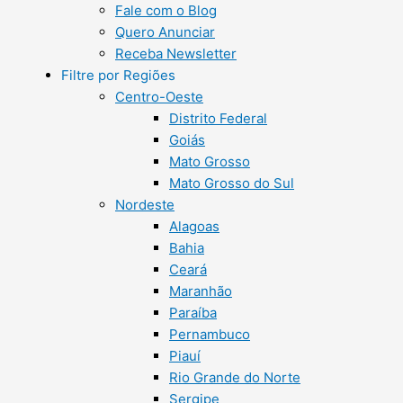
Fale com o Blog
Quero Anunciar
Receba Newsletter
Filtre por Regiões
Centro-Oeste
Distrito Federal
Goiás
Mato Grosso
Mato Grosso do Sul
Nordeste
Alagoas
Bahia
Ceará
Maranhão
Paraíba
Pernambuco
Piauí
Rio Grande do Norte
Sergipe