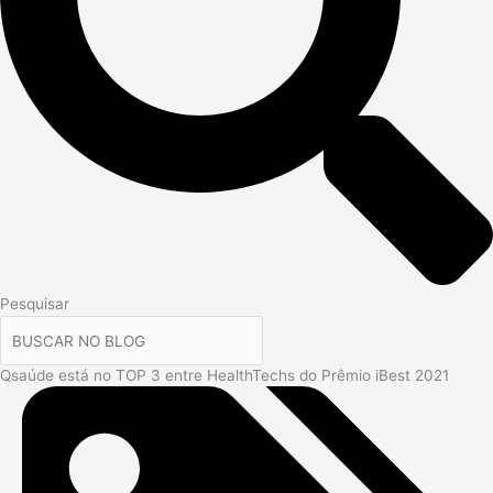
Pesquisar
Qsaúde está no TOP 3 entre HealthTechs do Prêmio iBest 2021