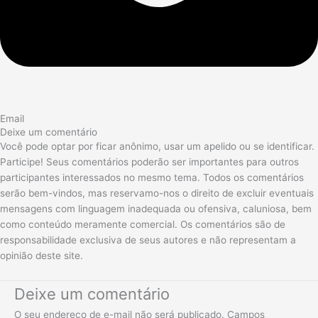
Email
Deixe um comentário
Você pode optar por ficar anônimo, usar um apelido ou se identificar.
Participe! Seus comentários poderão ser importantes para outros
participantes interessados no mesmo tema. Todos os comentários
serão bem-vindos, mas reservamo-nos o direito de excluir eventuais
mensagens com linguagem inadequada ou ofensiva, caluniosa, bem
como conteúdo meramente comercial. Os comentários são de
responsabilidade exclusiva de seus autores e não representam a
opinião deste site.
Deixe um comentário
O seu endereço de e-mail não será publicado.
Campos