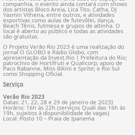
companhia, o evento ainda contará com shows
dos artistas Bloco Areia, Lica Tito, Catha, DJ
Yasmin Vilhena, entre outros, e atividades
esportivas como aulas de futevôlei, dança,
Beach Tênis, futmesa e grupos de altinha. O
local é aberto ao público e todas as atividades
são gratuitas.
O Projeto Verão Rio 2023 é uma realização do
jornal O GLOBO e Rádio Globo, com
apresentação da Invest.Rio | Prefeitura do Rio;
patrocínio de Hortifruti e Qualicorp; apoio de
Paco Rabanne, Miss Bikini e Sprite; e Rio Sul
como Shopping Oficial.
Serviço
Verão Rio 2023
Datas: 21, 22, 28 e 29 de janeiro de 2023
}
Horário: 16h às 22h (serviços Quali das 16h às
19h, sujeitos à disponibilidade de vagas)
Local: Posto 10 – Praia de Ipanema