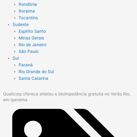
Rondônia
Roraima
Tocantins
Sudeste
Espírito Santo
Minas Gerais
Rio de Janeiro
São Paulo
Sul
Paraná
Rio Grande do Sul
Santa Catarina
Qualicorp oferece shiatsu e bioimpedância gratuita no Verão Rio,
em Ipanema