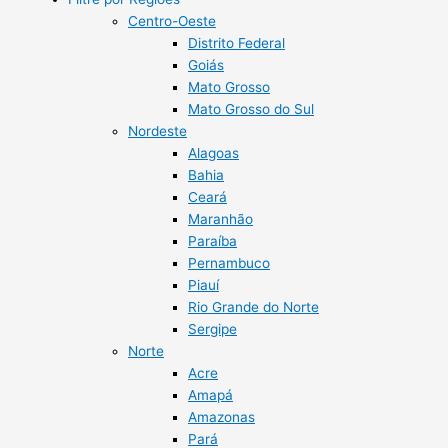
Centro-Oeste
Distrito Federal
Goiás
Mato Grosso
Mato Grosso do Sul
Nordeste
Alagoas
Bahia
Ceará
Maranhão
Paraíba
Pernambuco
Piauí
Rio Grande do Norte
Sergipe
Norte
Acre
Amapá
Amazonas
Pará