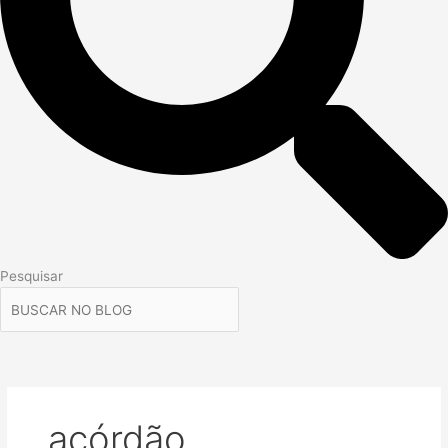
Pesquisar
acórdão