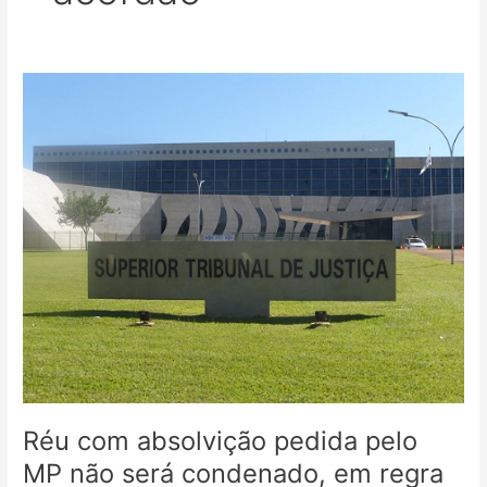
Réu
com
absolvição
pedida
pelo
MP
não
será
condenado,
em
regra
A
titularidade
do
Ministério
Réu com absolvição pedida pelo
Público
e
MP não será condenado, em regra