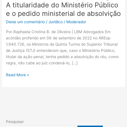
o
A titularidade do Ministério Público
pedido
e o pedido ministerial de absolvição
ministerial
de
Deixe um comentário
/
Jurídico
/
Moderador
absolvição
Por Raphaela Cristina B. de Oliveira | LBM Advogados Em
acórdão proferido em 06 de setembro de 2022 no AREsp
1.940.726, os Ministros da Quinta Turma do Superior Tribunal
de Justiça (STJ) entenderam que, caso o Ministério Público,
titular da ação penal, tenha pedido a absolvição do réu, como
regra, não cabe ao juiz condená-lo, […]
Read More »
Pesquisar