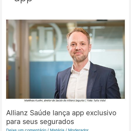
Allianz
Saúde
lança
app
exclusivo
para
seus
segurados
Allianz Saúde lança app exclusivo
para seus segurados
Deixe um comentário
/
Matéria
/
Moderador