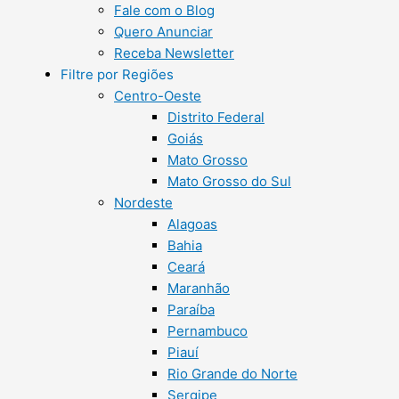
Fale com o Blog
Quero Anunciar
Receba Newsletter
Filtre por Regiões
Centro-Oeste
Distrito Federal
Goiás
Mato Grosso
Mato Grosso do Sul
Nordeste
Alagoas
Bahia
Ceará
Maranhão
Paraíba
Pernambuco
Piauí
Rio Grande do Norte
Sergipe