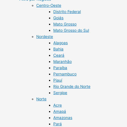
Centro-Oeste
Distrito Federal
Goiás
Mato Grosso
Mato Grosso do Sul
Nordeste
Alagoas
Bahia
Ceará
Maranhão
Paraíba
Pernambuco
Piauí
Rio Grande do Norte
Sergipe
Norte
Acre
Amapá
Amazonas
Pará