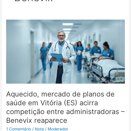
Aquecido,
mercado
de
planos
de
saúde
em
Vitória
(ES)
acirra
competição
Aquecido, mercado de planos de
entre
administradoras
saúde em Vitória (ES) acirra
–
competição entre administradoras –
Benevix
Benevix reaparece
reaparece
1 Comentário
/
Nota
/
Moderador