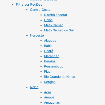
Filtre por Regiões
Centro-Oeste
Distrito Federal
Goiás
Mato Grosso
Mato Grosso do Sul
Nordeste
Alagoas
Bahia
Ceará
Maranhão
Paraíba
Pernambuco
Piauí
Rio Grande do Norte
Sergipe
Norte
Acre
Amapá
Amazonas