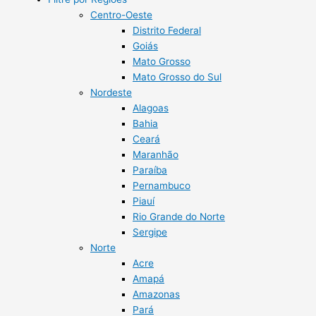
Centro-Oeste
Distrito Federal
Goiás
Mato Grosso
Mato Grosso do Sul
Nordeste
Alagoas
Bahia
Ceará
Maranhão
Paraíba
Pernambuco
Piauí
Rio Grande do Norte
Sergipe
Norte
Acre
Amapá
Amazonas
Pará