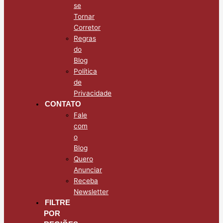
se
Tornar
Corretor
Regras
do
Blog
Política
de
Privacidade
CONTATO
Fale
com
o
Blog
Quero
Anunciar
Receba
Newsletter
FILTRE
POR