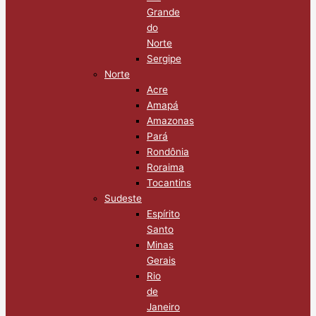
Grande
do
Norte
Sergipe
Norte
Acre
Amapá
Amazonas
Pará
Rondônia
Roraima
Tocantins
Sudeste
Espírito
Santo
Minas
Gerais
Rio
de
Janeiro