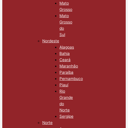
Mato
Grosso
Mato
Grosso
do
Sul
Nordeste
Alagoas
Bahia
Ceará
Maranhão
Paraíba
Pernambuco
Piauí
Rio
Grande
do
Norte
Sergipe
Norte