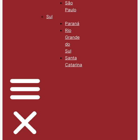
São
Paulo
Sul
Paraná
Rio
Grande
do
Sul
Santa
Catarina