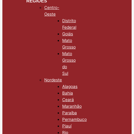
REGIÕES
Centro-
Oeste
Distrito
Federal
Goiás
Mato
Grosso
Mato
Grosso
do
Sul
Nordeste
Alagoas
Bahia
Ceará
Maranhão
Paraíba
Pernambuco
Piauí
Rio