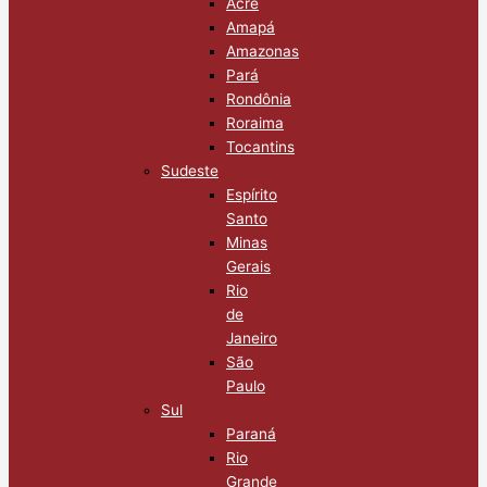
Acre
Amapá
Amazonas
Pará
Rondônia
Roraima
Tocantins
Sudeste
Espírito
Santo
Minas
Gerais
Rio
de
Janeiro
São
Paulo
Sul
Paraná
Rio
Grande