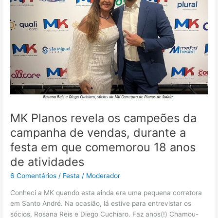
da
campanha
de
vendas,
durante
a
festa
em
que
comemorou
18
MK Planos revela os campeões da
anos
campanha de vendas, durante a
de
festa em que comemorou 18 anos
atividades
de atividades
6 Comentários
/
Festa
/
Moderador
Conheci a MK quando esta ainda era uma pequena corretora
em Santo André. Na ocasião, lá estive para entrevistar os
sócios, Rosana Reis e Diego Cuchiaro. Faz anos(!) Chamou-