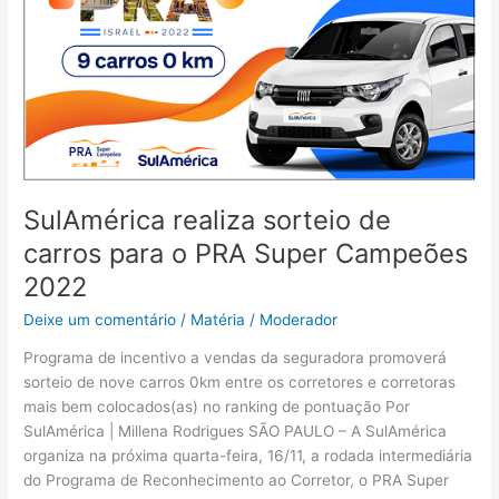
de
carros
para
o
PRA
Super
Campeões
2022
SulAmérica realiza sorteio de
carros para o PRA Super Campeões
2022
Deixe um comentário
/
Matéria
/
Moderador
Programa de incentivo a vendas da seguradora promoverá
sorteio de nove carros 0km entre os corretores e corretoras
mais bem colocados(as) no ranking de pontuação Por
SulAmérica | Millena Rodrigues SÃO PAULO – A SulAmérica
organiza na próxima quarta-feira, 16/11, a rodada intermediária
do Programa de Reconhecimento ao Corretor, o PRA Super