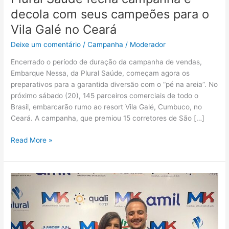
Ceará
decola com seus campeões para o
Vila Galé no Ceará
Deixe um comentário
/
Campanha
/
Moderador
Encerrado o período de duração da campanha de vendas,
Embarque Nessa, da Plural Saúde, começam agora os
preparativos para a garantida diversão com o “pé na areia”. No
próximo sábado (20), 145 parceiros comerciais de todo o
Brasil, embarcarão rumo ao resort Vila Galé, Cumbuco, no
Ceará. A campanha, que premiou 15 corretores de São […]
Read More »
MK
Planos
revela
os
campeões