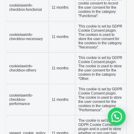
cookie consent to record
cookielawinfo-
11 months
the user consent for the
checkbox-functional
cookies in the category
"Functional".
This cookie is set by GDPR
Cookie Consent plugin.
cookielawinfo-
The cookies is used to
11 months
checkbox-necessary
store the user consent for
the cookies in the category
"Necessary".
This cookie is set by GDPR
Cookie Consent plugin.
cookielawinfo-
The cookie is used to store
11 months
checkbox-others
the user consent for the
cookies in the category
"Other.
This cookie is set by GDPR
Cookie Consent plugin.
cookielawinfo-
The cookie is used to store
checkbox-
11 months
the user consent for the
performance
cookies in the category
"Performance".
The cookie is set by the
GDPR Cookie Consent
plugin and is used to store
viewed_cookie_policy
11 months
whether or not user has