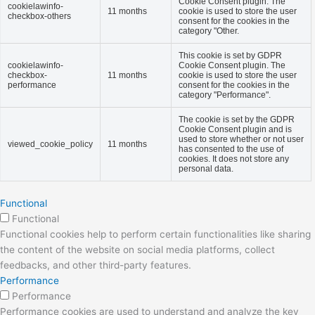
Cookie Consent plugin. The
cookielawinfo-
11 months
cookie is used to store the user
checkbox-others
consent for the cookies in the
category "Other.
This cookie is set by GDPR
cookielawinfo-
Cookie Consent plugin. The
checkbox-
11 months
cookie is used to store the user
performance
consent for the cookies in the
category "Performance".
The cookie is set by the GDPR
Cookie Consent plugin and is
used to store whether or not user
viewed_cookie_policy
11 months
has consented to the use of
cookies. It does not store any
personal data.
Functional
Functional
Functional cookies help to perform certain functionalities like sharing
the content of the website on social media platforms, collect
feedbacks, and other third-party features.
Performance
Performance
Performance cookies are used to understand and analyze the key