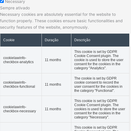
Necessary
Sempre ativado
Necessary cookies are absolutely essential for the website to
function properly. These cookies ensure basic functionalities and
security features of the website, anonymously.
Cookie
Duração
Descrição
This cookie is set by GDPR
Cookie Consent plugin. The
cookielawinfo-
11 months
cookie is used to store the user
checkbox-analytics
consent for the cookies in the
category "Analytics".
The cookie is set by GDPR
cookielawinfo-
cookie consent to record the
11 months
checkbox-functional
user consent for the cookies in
the category "Functional".
This cookie is set by GDPR
Cookie Consent plugin. The
cookielawinfo-
11 months
cookies is used to store the user
checkbox-necessary
consent for the cookies in the
category "Necessary".
This cookie is set by GDPR