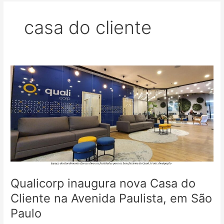
casa do cliente
Qualicorp
inaugura
nova
Casa
do
Cliente
na
Avenida
Paulista,
em
Qualicorp inaugura nova Casa do
São
Paulo
Cliente na Avenida Paulista, em São
Paulo