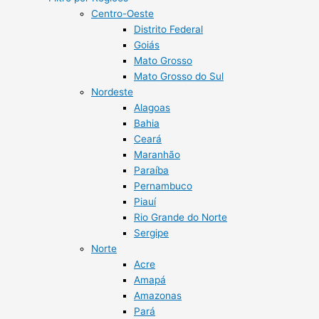
Centro-Oeste
Distrito Federal
Goiás
Mato Grosso
Mato Grosso do Sul
Nordeste
Alagoas
Bahia
Ceará
Maranhão
Paraíba
Pernambuco
Piauí
Rio Grande do Norte
Sergipe
Norte
Acre
Amapá
Amazonas
Pará