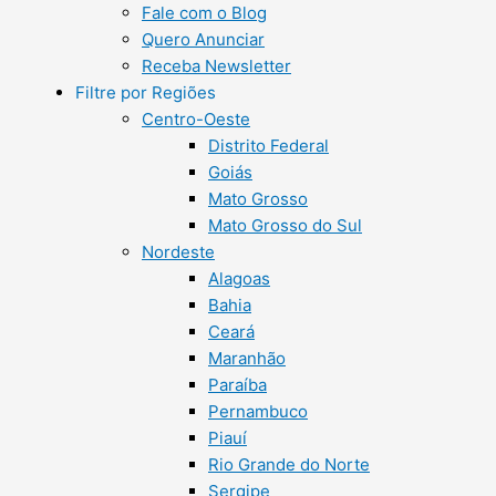
Fale com o Blog
Quero Anunciar
Receba Newsletter
Filtre por Regiões
Centro-Oeste
Distrito Federal
Goiás
Mato Grosso
Mato Grosso do Sul
Nordeste
Alagoas
Bahia
Ceará
Maranhão
Paraíba
Pernambuco
Piauí
Rio Grande do Norte
Sergipe