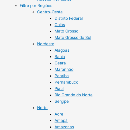
Filtre por Regiões
Centro-Oeste
Distrito Federal
Goiás
Mato Grosso
Mato Grosso do Sul
Nordeste
Alagoas
Bahia
Ceará
Maranhão
Paraíba
Pernambuco
Piauí
Rio Grande do Norte
Sergipe
Norte
Acre
Amapá
Amazonas