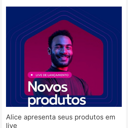
Alice
apresenta
seus
produtos
em
live
Alice apresenta seus produtos em
live