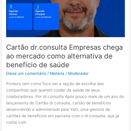
de
benefício
de
saúde
Cartão dr.consulta Empresas chega
ao mercado como alternativa de
benefício de saúde
Deixe um comentário
/
Matéria
/
Moderador
Produto tem como foco ser a opção de escolha das
companhias que querem cuidar da saúde de seus
colaboradores Por dr.consulta Após pouco mais de um ano do
lançamento do Cartão dr.consulta, cartão de benefícios
desenvolvido e administrado pela Yalo, uma gestora de
cartões de benefícios em parceria com o dr.consulta, que já
conta com