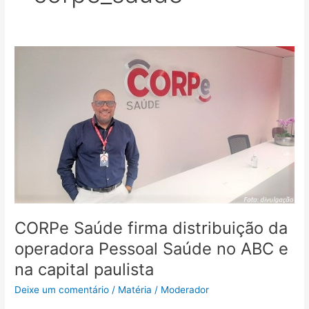
CORPe
Saúde
firma
distribuição
da
operadora
Pessoal
Saúde
no
ABC
e
na
CORPe Saúde firma distribuição da
capital
operadora Pessoal Saúde no ABC e
paulista
na capital paulista
Deixe um comentário
/
Matéria
/
Moderador