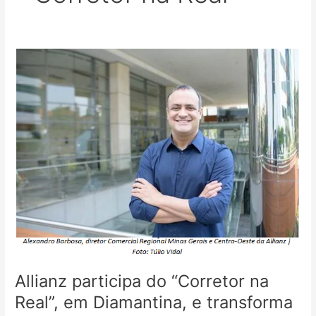
Allianz
participa
do
“Corretor
na
Real”,
em
Diamantina,
e
transforma
seguro
em
experiência
Allianz participa do “Corretor na
Real”, em Diamantina, e transforma