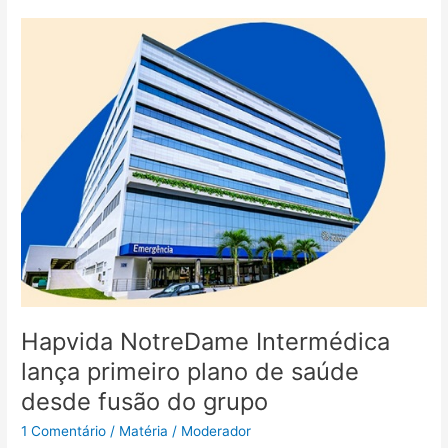
Hapvida
NotreDame
Intermédica
lança
primeiro
plano
de
saúde
desde
fusão
do
grupo
Hapvida NotreDame Intermédica
lança primeiro plano de saúde
desde fusão do grupo
1 Comentário
/
Matéria
/
Moderador