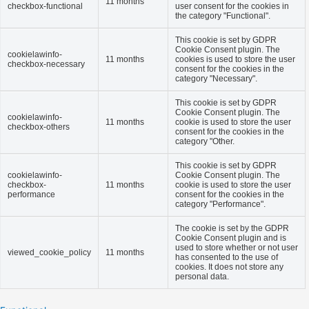
11 months
checkbox-functional
user consent for the cookies in
the category "Functional".
This cookie is set by GDPR
Cookie Consent plugin. The
cookielawinfo-
11 months
cookies is used to store the user
checkbox-necessary
consent for the cookies in the
category "Necessary".
This cookie is set by GDPR
Cookie Consent plugin. The
cookielawinfo-
11 months
cookie is used to store the user
checkbox-others
consent for the cookies in the
category "Other.
This cookie is set by GDPR
cookielawinfo-
Cookie Consent plugin. The
checkbox-
11 months
cookie is used to store the user
performance
consent for the cookies in the
category "Performance".
The cookie is set by the GDPR
Cookie Consent plugin and is
used to store whether or not user
viewed_cookie_policy
11 months
has consented to the use of
cookies. It does not store any
personal data.