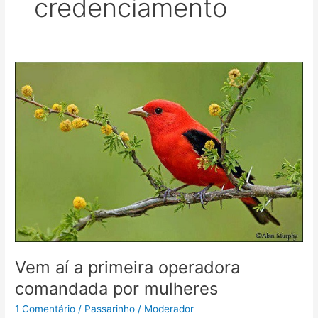
credenciamento
Vem
aí
a
primeira
operadora
comandada
por
mulheres
Vem aí a primeira operadora
comandada por mulheres
1 Comentário
/
Passarinho
/
Moderador