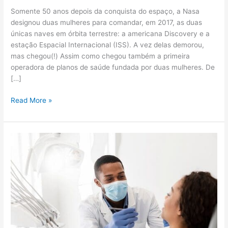
Somente 50 anos depois da conquista do espaço, a Nasa
designou duas mulheres para comandar, em 2017, as duas
únicas naves em órbita terrestre: a americana Discovery e a
estação Espacial Internacional (ISS). A vez delas demorou,
mas chegou(!) Assim como chegou também a primeira
operadora de planos de saúde fundada por duas mulheres. De
[…]
Read More »
Campo
Grande
terá
a
primeira
Clínica
Amil
Dental
no