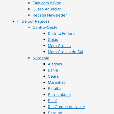
Fale com o Blog
Quero Anunciar
Receba Newsletter
Filtre por Regiões
Centro-Oeste
Distrito Federal
Goiás
Mato Grosso
Mato Grosso do Sul
Nordeste
Alagoas
Bahia
Ceará
Maranhão
Paraíba
Pernambuco
Piauí
Rio Grande do Norte
Sergipe