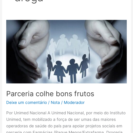
Parceria
colhe
bons
frutos
Parceria colhe bons frutos
Deixe um comentário
/
Nota
/
Moderador
Por Unimed Nacional A Unimed Nacional, por meio do Instituto
Unimed, tem mobilizado a força de ser umas das maiores
operadoras de saúde do país para apoiar projetos sociais em
parceria com Farmácias (Pague Menos/Extrafarma, Drogaria