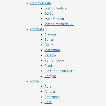
Centro-Oeste
Distrito Federal
Goiás
Mato Grosso
Mato Grosso do Sul
Nordeste
Alagoas
Bahia
Ceará
Maranhão
Paraíba
Pernambuco
Piauí
Rio Grande do Norte
Sergipe
Norte
Acre
Amapá
Amazonas
Pará