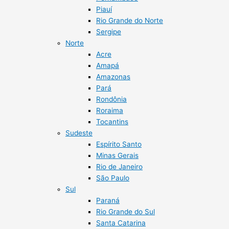
Piauí
Rio Grande do Norte
Sergipe
Norte
Acre
Amapá
Amazonas
Pará
Rondônia
Roraima
Tocantins
Sudeste
Espírito Santo
Minas Gerais
Rio de Janeiro
São Paulo
Sul
Paraná
Rio Grande do Sul
Santa Catarina