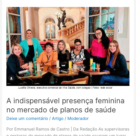
A
indispensável
presença
feminina
no
mercado
de
planos
de
saúde
A indispensável presença feminina
no mercado de planos de saúde
Deixe um comentário
/
Artigo
/
Moderador
Por Emmanuel Ramos de Castro | Da Redação As supervisoras
e gestoras do mercado de planos de saúde ocupam um lugar