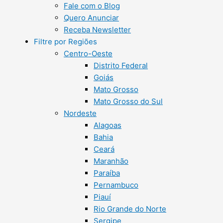
Fale com o Blog
Quero Anunciar
Receba Newsletter
Filtre por Regiões
Centro-Oeste
Distrito Federal
Goiás
Mato Grosso
Mato Grosso do Sul
Nordeste
Alagoas
Bahia
Ceará
Maranhão
Paraíba
Pernambuco
Piauí
Rio Grande do Norte
Sergipe