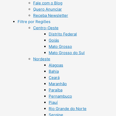
Fale com o Blog
Quero Anunciar
Receba Newsletter
Filtre por Regiões
Centro-Oeste
Distrito Federal
Goiás
Mato Grosso
Mato Grosso do Sul
Nordeste
Alagoas
Bahia
Ceará
Maranhão
Paraíba
Pernambuco
Piauí
Rio Grande do Norte
Sergipe