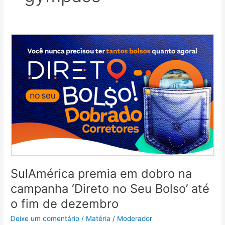
SulAmérica
premia
em
dobro
na
campanha
‘Direto
no
Seu
Bolso’
até
o
SulAmérica premia em dobro na
fim
de
campanha ‘Direto no Seu Bolso’ até
dezembro
o fim de dezembro
Deixe um comentário
/
Matéria
/
Moderador