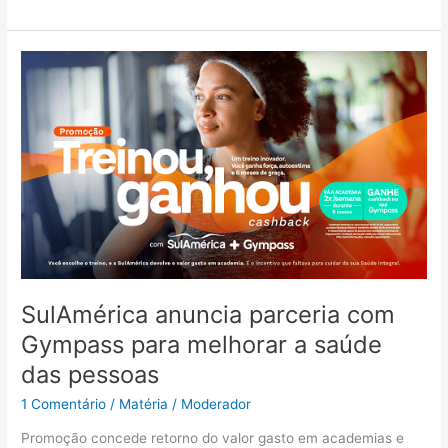
SulAmérica
anuncia
parceria
com
Gympass
para
melhorar
a
saúde
das
pessoas
SulAmérica anuncia parceria com
Gympass para melhorar a saúde
das pessoas
1 Comentário
/
Matéria
/
Moderador
Promoção concede retorno do valor gasto em academias e