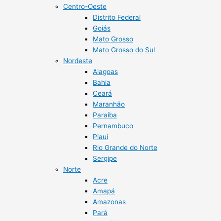
Centro-Oeste
Distrito Federal
Goiás
Mato Grosso
Mato Grosso do Sul
Nordeste
Alagoas
Bahia
Ceará
Maranhão
Paraíba
Pernambuco
Piauí
Rio Grande do Norte
Sergipe
Norte
Acre
Amapá
Amazonas
Pará