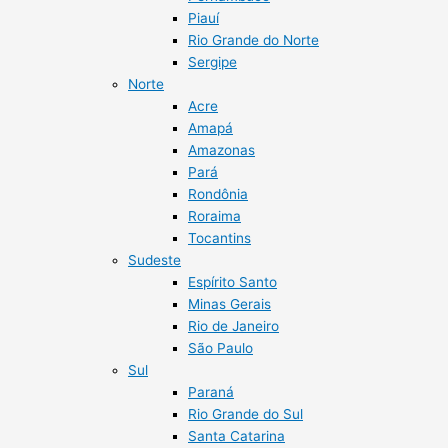
Piauí
Rio Grande do Norte
Sergipe
Norte
Acre
Amapá
Amazonas
Pará
Rondônia
Roraima
Tocantins
Sudeste
Espírito Santo
Minas Gerais
Rio de Janeiro
São Paulo
Sul
Paraná
Rio Grande do Sul
Santa Catarina