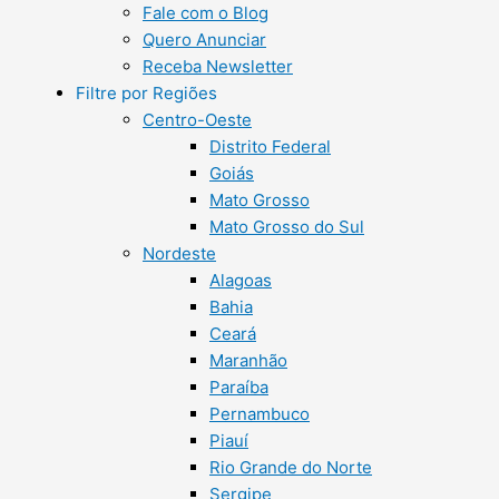
Fale com o Blog
Quero Anunciar
Receba Newsletter
Filtre por Regiões
Centro-Oeste
Distrito Federal
Goiás
Mato Grosso
Mato Grosso do Sul
Nordeste
Alagoas
Bahia
Ceará
Maranhão
Paraíba
Pernambuco
Piauí
Rio Grande do Norte
Sergipe