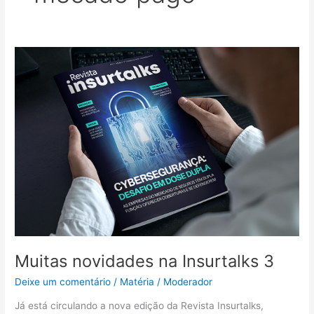
Muitas
novidades
na
Insurtalks
3
Muitas novidades na Insurtalks 3
Deixe um comentário
/
Matéria
/
Moderador
Já está circulando a nova edição da Revista Insurtalks,