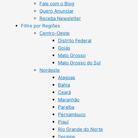
Fale com o Blog
Quero Anunciar
Receba Newsletter
Filtre por Regiões
Centro-Oeste
Distrito Federal
Goiás
Mato Grosso
Mato Grosso do Sul
Nordeste
Alagoas
Bahia
Ceará
Maranhão
Paraíba
Pernambuco
Piauí
Rio Grande do Norte
Sergipe