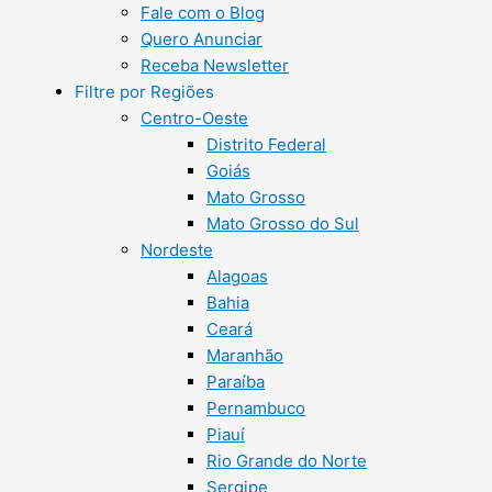
Fale com o Blog
Quero Anunciar
Receba Newsletter
Filtre por Regiões
Centro-Oeste
Distrito Federal
Goiás
Mato Grosso
Mato Grosso do Sul
Nordeste
Alagoas
Bahia
Ceará
Maranhão
Paraíba
Pernambuco
Piauí
Rio Grande do Norte
Sergipe