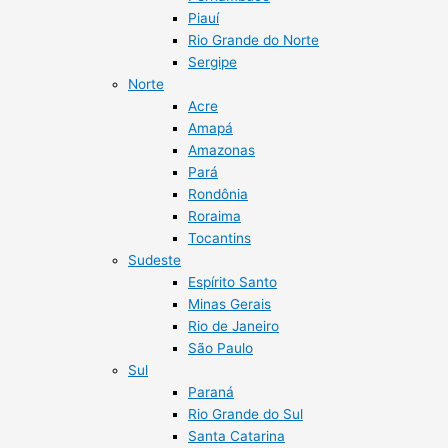
Piauí
Rio Grande do Norte
Sergipe
Norte
Acre
Amapá
Amazonas
Pará
Rondônia
Roraima
Tocantins
Sudeste
Espírito Santo
Minas Gerais
Rio de Janeiro
São Paulo
Sul
Paraná
Rio Grande do Sul
Santa Catarina