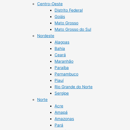
Centro-Oeste
Distrito Federal
Goiás
Mato Grosso
Mato Grosso do Sul
Nordeste
Alagoas
Bahia
Ceará
Maranhão
Paraíba
Pernambuco
Piauí
Rio Grande do Norte
Sergipe
Norte
Acre
Amapá
Amazonas
Pará