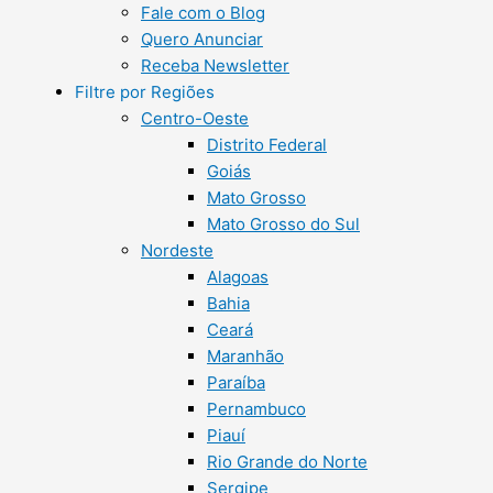
Fale com o Blog
Quero Anunciar
Receba Newsletter
Filtre por Regiões
Centro-Oeste
Distrito Federal
Goiás
Mato Grosso
Mato Grosso do Sul
Nordeste
Alagoas
Bahia
Ceará
Maranhão
Paraíba
Pernambuco
Piauí
Rio Grande do Norte
Sergipe