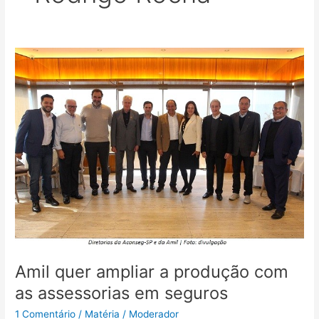
Amil
quer
ampliar
a
produção
com
as
assessorias
em
seguros
Amil quer ampliar a produção com
as assessorias em seguros
1 Comentário
/
Matéria
/
Moderador