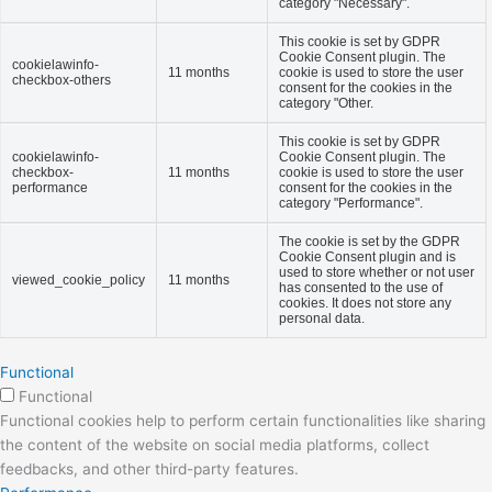
category "Necessary".
This cookie is set by GDPR
Cookie Consent plugin. The
cookielawinfo-
11 months
cookie is used to store the user
checkbox-others
consent for the cookies in the
category "Other.
This cookie is set by GDPR
cookielawinfo-
Cookie Consent plugin. The
checkbox-
11 months
cookie is used to store the user
performance
consent for the cookies in the
category "Performance".
The cookie is set by the GDPR
Cookie Consent plugin and is
used to store whether or not user
viewed_cookie_policy
11 months
has consented to the use of
cookies. It does not store any
personal data.
Functional
Functional
Functional cookies help to perform certain functionalities like sharing
the content of the website on social media platforms, collect
feedbacks, and other third-party features.