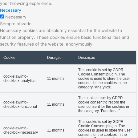
your browsing experience.
Necessary
Necessary
Sempre ativado
Necessary cookies are absolutely essential for the website to
function properly. These cookies ensure basic functionalities and
security features of the website, anonymously.
Cookie
Duração
Descrição
This cookie is set by GDPR
Cookie Consent plugin. The
cookielawinfo-
11 months
cookie is used to store the user
checkbox-analytics
consent for the cookies in the
category "Analytics".
The cookie is set by GDPR
cookielawinfo-
cookie consent to record the
11 months
checkbox-functional
user consent for the cookies in
the category "Functional".
This cookie is set by GDPR
Cookie Consent plugin. The
cookielawinfo-
11 months
cookies is used to store the user
checkbox-necessary
consent for the cookies in the