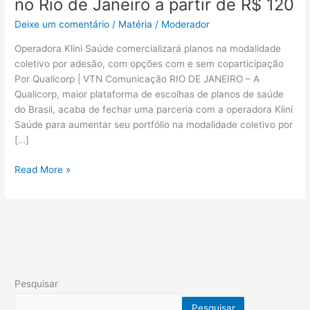
no Rio de Janeiro a partir de R$ 120
de
Janeiro
Deixe um comentário
/
Matéria
/
Moderador
a
partir
Operadora Klini Saúde comercializará planos na modalidade
de
coletivo por adesão, com opções com e sem coparticipação
R$
Por Qualicorp | VTN Comunicação RIO DE JANEIRO – A
120
Qualicorp, maior plataforma de escolhas de planos de saúde
do Brasil, acaba de fechar uma parceria com a operadora Klini
Saúde para aumentar seu portfólio na modalidade coletivo por
[…]
Read More »
Pesquisar
Pesquisar