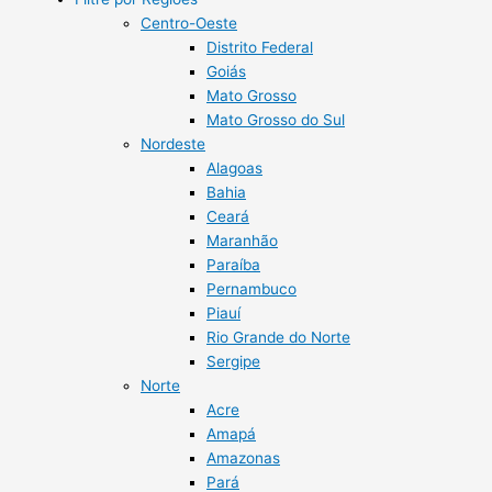
Centro-Oeste
Distrito Federal
Goiás
Mato Grosso
Mato Grosso do Sul
Nordeste
Alagoas
Bahia
Ceará
Maranhão
Paraíba
Pernambuco
Piauí
Rio Grande do Norte
Sergipe
Norte
Acre
Amapá
Amazonas
Pará