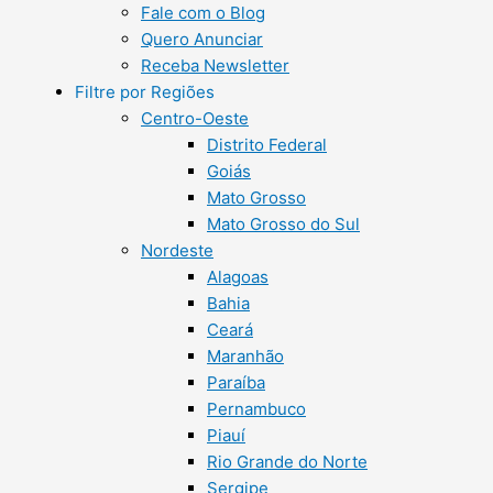
Fale com o Blog
Quero Anunciar
Receba Newsletter
Filtre por Regiões
Centro-Oeste
Distrito Federal
Goiás
Mato Grosso
Mato Grosso do Sul
Nordeste
Alagoas
Bahia
Ceará
Maranhão
Paraíba
Pernambuco
Piauí
Rio Grande do Norte
Sergipe