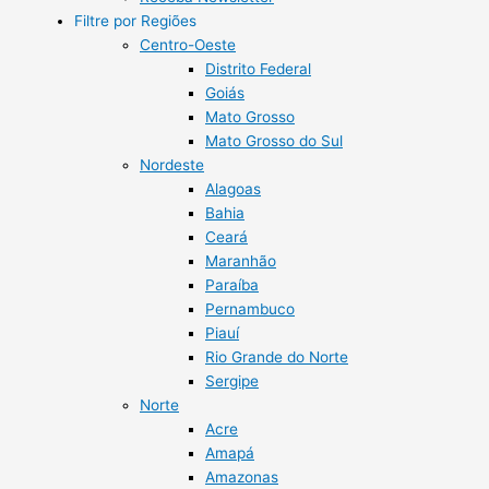
Filtre por Regiões
Centro-Oeste
Distrito Federal
Goiás
Mato Grosso
Mato Grosso do Sul
Nordeste
Alagoas
Bahia
Ceará
Maranhão
Paraíba
Pernambuco
Piauí
Rio Grande do Norte
Sergipe
Norte
Acre
Amapá
Amazonas